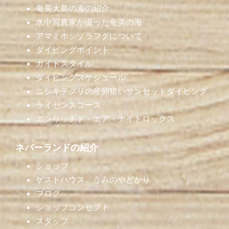
奄美大島の海の紹介
水中写真家が撮った奄美の海
アマミホシゾラフグについて
ダイビングポイント
ガイドスタイル
ダイビングスケジュール
ニシキテグリの産卵狙いサンセットダイビング
ライセンスコース
エンリッチド・エア・ナイトロックス
ネバーランドの紹介
ショップ
ゲストハウス うみのやどかり
ブログ
ショップコンセプト
スタッフ