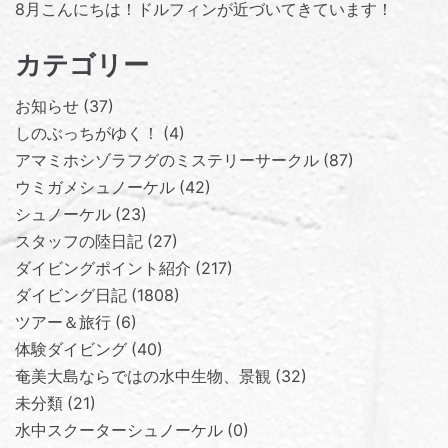
8月こんにちは！ドルフィンが近づいてきています！
カテゴリー
お知らせ
37
しのぶっちがゆく！
4
アマミホシゾラフグのミステリーサークル
87
ウミガメシュノーケル
42
シュノーケル
23
スタッフの陸日記
27
ダイビングポイント紹介
217
ダイビング日記
1808
ツアー＆旅行
6
体験ダイビング
40
奄美大島ならではの水中生物、景観
32
未分類
21
水中スクーターシュノーケル
0