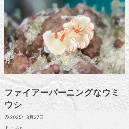
ファイアーバーニングなウミ
ウシ
Published
2025年3月27日
Author
ふるた