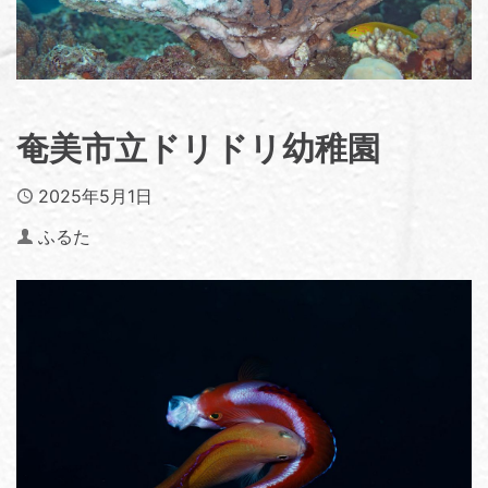
奄美市立ドリドリ幼稚園
Published
2025年5月1日
Author
ふるた