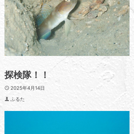
探検隊！！
Published
2025年4月14日
Author
ふるた