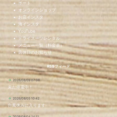
ボート
オンラインショップ
お店インスタ
海インスタ
YouTube
ドライスーツレンタル
メニュー一覧（料金表）
店休日のお知らせ
RSSフィード
2026/08/09 07:08
未だ停電中！
2026/08/05 10:42
台風休みに入ります
2026/08/04 14:11