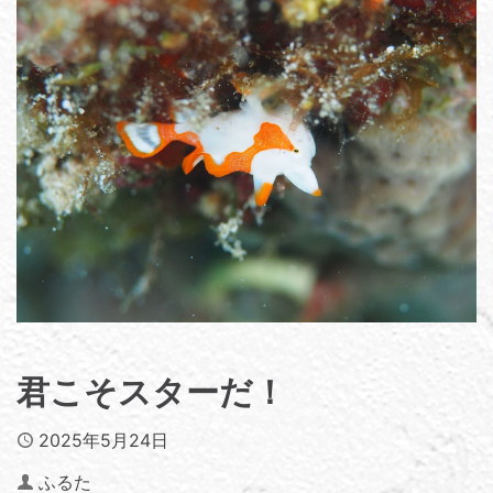
君こそスターだ！
Published
2025年5月24日
Author
ふるた