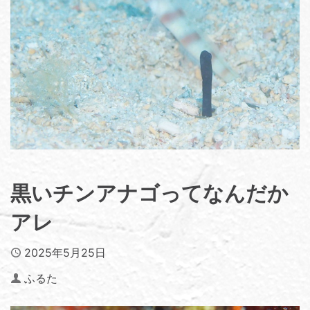
黒いチンアナゴってなんだか
アレ
Published
2025年5月25日
Author
ふるた