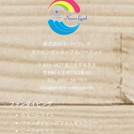
Footer
株式会社ネバーランド
ダイビングショップネバーランド
〒894-0621 鹿児島県奄美市
笠利町大字用1742番地1
TEL: 0997-56-1001
info@amami-umikaze.net
ファンダイビング
ホエールスイム
ファンダイビングフォトギャラリー
シーズナリティ