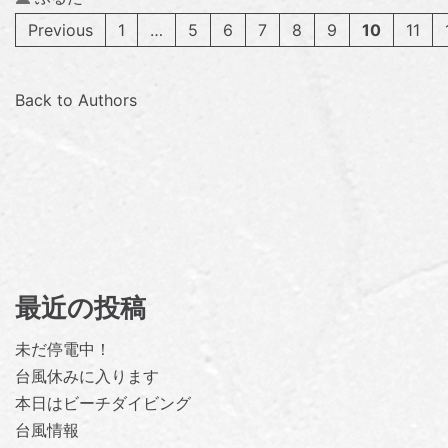
Previous
1
…
5
6
7
8
9
10
11
Back to Authors
最近の投稿
未だ停電中！
台風休みに入ります
本日はビーチダイビング
台風情報