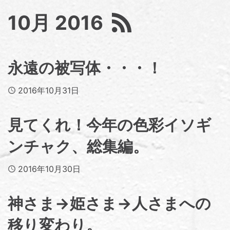
10月 2016
永遠の被写体・・・！
Published
2016年10月31日
見てくれ！今年の色彩イソギ
ンチャク、総集編。
Published
2016年10月30日
神さま→姫さま→人さまへの
移り変わり。