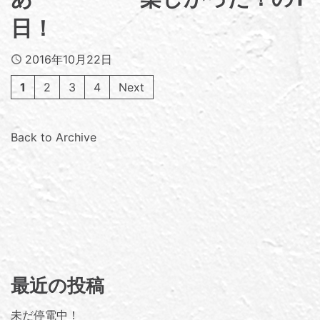
日！
Published
2016年10月22日
1
2
3
4
Next
Back to Archive
最近の投稿
未だ停電中！