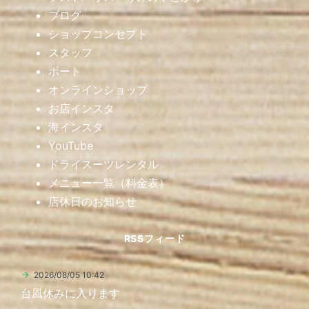
ブログ
ショップコンセプト
スタッフ
ボート
オンラインショップ
お店インスタ
海インスタ
YouTube
ドライスーツレンタル
メニュー一覧（料金表）
店休日のお知らせ
RSSフィード
2026/08/05 10:42
台風休みに入ります