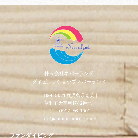
Footer
株式会社ネバーランド
ダイビングショップネバーランド
〒894-0621 鹿児島県奄美市
笠利町大字用1742番地1
TEL: 0997-56-1001
info@amami-umikaze.net
ファンダイビング