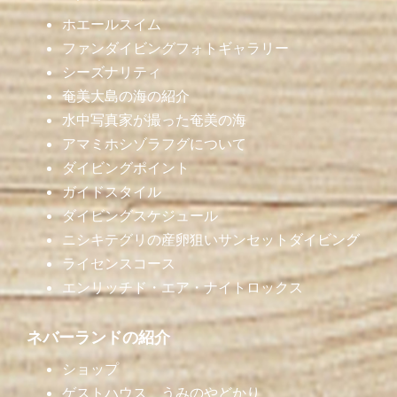
ホエールスイム
ファンダイビングフォトギャラリー
シーズナリティ
奄美大島の海の紹介
水中写真家が撮った奄美の海
アマミホシゾラフグについて
ダイビングポイント
ガイドスタイル
ダイビングスケジュール
ニシキテグリの産卵狙いサンセットダイビング
ライセンスコース
エンリッチド・エア・ナイトロックス
ネバーランドの紹介
ショップ
ゲストハウス うみのやどかり