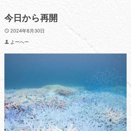
今日から再開
Published
2024年8月30日
Author
よーへー