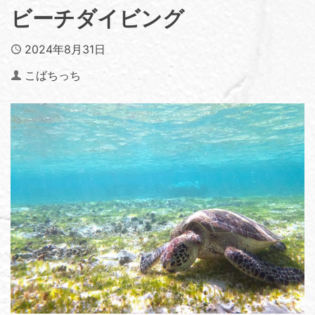
ビーチダイビング
Published
2024年8月31日
Author
こばちっち