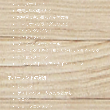
シーズナリティ
奄美大島の海の紹介
水中写真家が撮った奄美の海
アマミホシゾラフグについて
ダイビングポイント
ガイドスタイル
ダイビングスケジュール
ニシキテグリの産卵狙いサンセットダイビング
ライセンスコース
エンリッチド・エア・ナイトロックス
ネバーランドの紹介
ショップ
ゲストハウス うみのやどかり
ブログ
ショップコンセプト