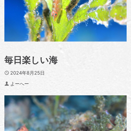
毎日楽しい海
Published
2024年8月25日
Author
よーへー