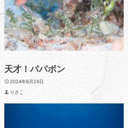
天才！パパボン
Published
2024年8月24日
Author
りさこ