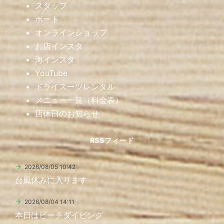
スタッフ
ボート
オンラインショップ
お店インスタ
海インスタ
YouTube
ドライスーツレンタル
メニュー一覧（料金表）
店休日のお知らせ
RSSフィード
2026/08/05 10:42
台風休みに入ります
2026/08/04 14:11
本日はビーチダイビング