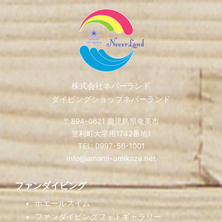
Footer
株式会社ネバーランド
ダイビングショップネバーランド
〒894-0621 鹿児島県奄美市
笠利町大字用1742番地1
TEL: 0997-56-1001
info@amami-umikaze.net
ファンダイビング
ホエールスイム
ファンダイビングフォトギャラリー