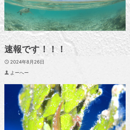
速報です！！！
Published
2024年8月26日
Author
よーへー