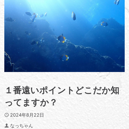
１番遠いポイントどこだか知
ってますか？
Published
2024年8月22日
Author
なっちゃん