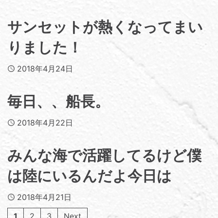
サンセットが熱くなってまい
りました！
Published
2018年4月24日
毎日、、船長。
Published
2018年4月22日
みんな海で活躍してるけど僕
は陸にいるんだよ今日は
Published
2018年4月21日
1
2
3
Next