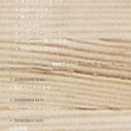
オンラインショップ
お店インスタ
海インスタ
YouTube
ドライスーツレンタル
メニュー一覧（料金表）
店休日のお知らせ
RSSフィード
2026/08/05 10:42
台風休みに入ります
2026/08/04 14:11
本日はビーチダイビング
2026/08/03 16:01
台風情報