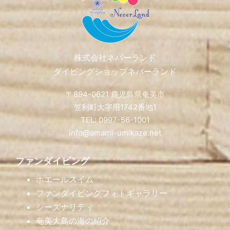
株式会社ネバーランド
ダイビングショップネバーランド
〒894-0621 鹿児島県奄美市
笠利町大字用1742番地1
TEL: 0997-56-1001
info@amami-umikaze.net
ファンダイビング
ホエールスイム
ファンダイビングフォトギャラリー
シーズナリティ
奄美大島の海の紹介