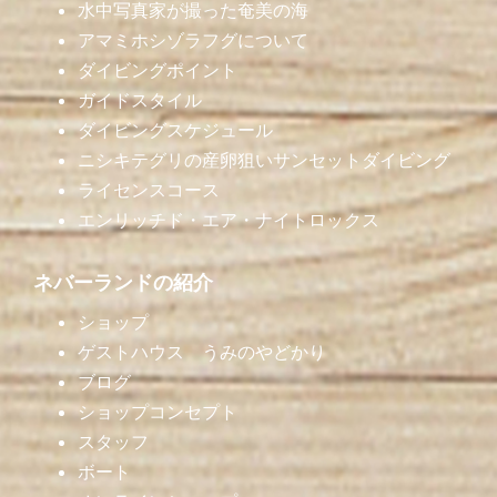
水中写真家が撮った奄美の海
アマミホシゾラフグについて
ダイビングポイント
ガイドスタイル
ダイビングスケジュール
ニシキテグリの産卵狙いサンセットダイビング
ライセンスコース
エンリッチド・エア・ナイトロックス
ネバーランドの紹介
ショップ
ゲストハウス うみのやどかり
ブログ
ショップコンセプト
スタッフ
ボート