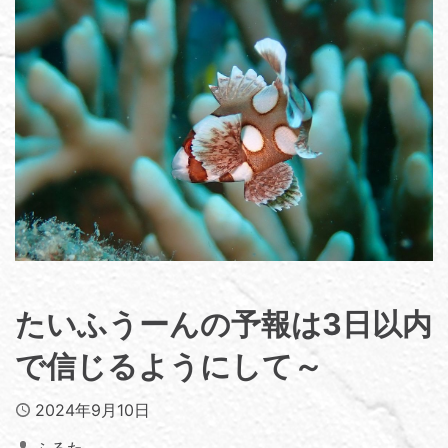
たいふうーんの予報は3日以内
で信じるようにして～
Published
2024年9月10日
Author
ふるた