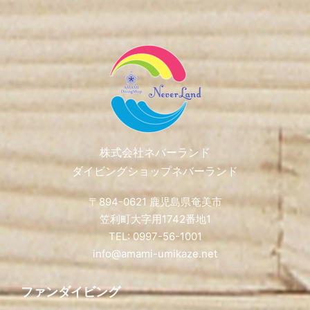
Footer
株式会社ネバーランド
ダイビングショップネバーランド
〒894-0621 鹿児島県奄美市
笠利町大字用1742番地1
TEL: 0997-56-1001
info@amami-umikaze.net
ファンダイビング