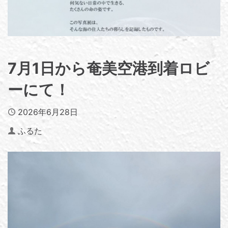
7月1日から奄美空港到着ロビ
ーにて！
Published
2026年6月28日
Author
ふるた