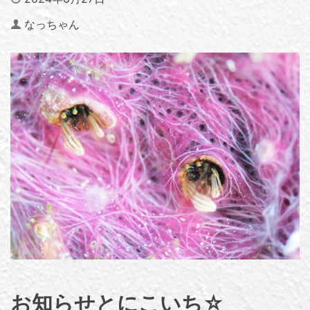
Author
なっちゃん
お知らせとにこいち☆