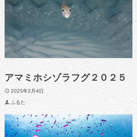
アマミホシゾラフグ２０２５
Published
2025年2月4日
Author
ふるた