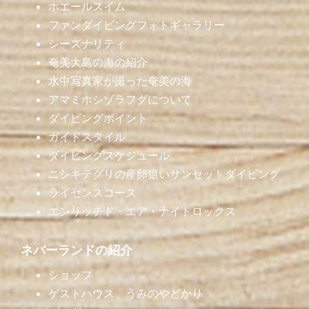
ホエールスイム
ファンダイビングフォトギャラリー
シーズナリティ
奄美大島の海の紹介
水中写真家が撮った奄美の海
アマミホシゾラフグについて
ダイビングポイント
ガイドスタイル
ダイビングスケジュール
ニシキテグリの産卵狙いサンセットダイビング
ライセンスコース
エンリッチド・エア・ナイトロックス
ネバーランドの紹介
ショップ
ゲストハウス うみのやどかり