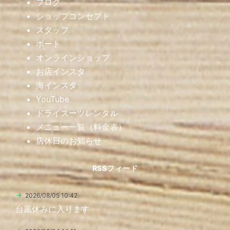
ブログ
ショップコンセプト
スタッフ
ボート
オンラインショップ
お店インスタ
海インスタ
YouTube
ドライスーツレンタル
メニュー一覧（料金表）
店休日のお知らせ
RSSフィード
2026/08/05 10:42
台風休みに入ります