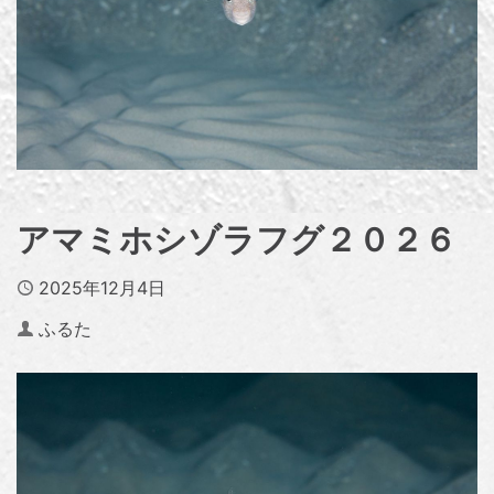
アマミホシゾラフグ２０２６
Published
2025年12月4日
Author
ふるた