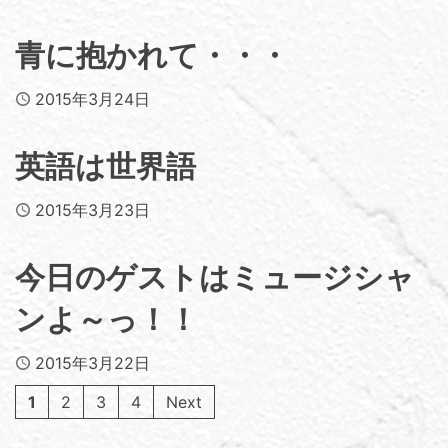
青に抱かれて・・・
Published
2015年3月24日
英語は世界語
Published
2015年3月23日
今日のゲストはミュージシャ
ンよ～っ！！
Published
2015年3月22日
1
2
3
4
Next