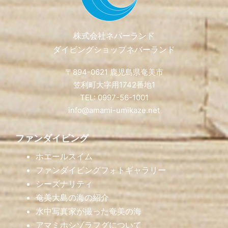
株式会社ネバーランド
ダイビングショップネバーランド
〒894-0621 鹿児島県奄美市
笠利町大字用1742番地1
TEL: 0997-56-1001
info@amami-umikaze.net
ファンダイビング
ホエールスイム
ファンダイビングフォトギャラリー
シーズナリティ
奄美大島の海の紹介
水中写真家が撮った奄美の海
アマミホシゾラフグについて