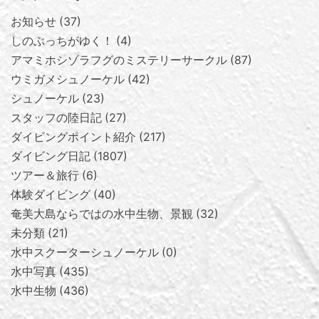
お知らせ
37
しのぶっちがゆく！
4
アマミホシゾラフグのミステリーサークル
87
ウミガメシュノーケル
42
シュノーケル
23
スタッフの陸日記
27
ダイビングポイント紹介
217
ダイビング日記
1807
ツアー＆旅行
6
体験ダイビング
40
奄美大島ならではの水中生物、景観
32
未分類
21
水中スクーターシュノーケル
0
水中写真
435
水中生物
436