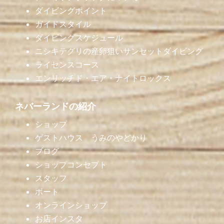
ダイビングポイント
ガイドスタイル
ダイビングスケジュール
ニシキテグリの産卵狙いサンセットダイビング
ライセンスコース
エンリッチド・エア・ナイトロックス
ネバーランドの紹介
ショップ
ゲストハウス うみのやどかり
ブログ
ショップコンセプト
スタッフ
ボート
オンラインショップ
お店インスタ