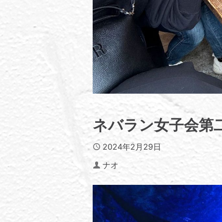
ネバラン女子会第
Published
2024年2月29日
Author
ナオ