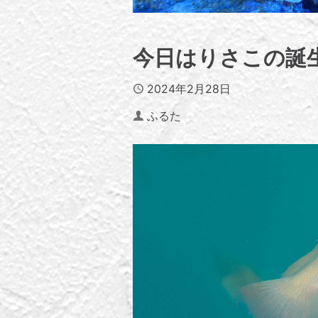
今日はりさこの誕
Published
2024年2月28日
Author
ふるた