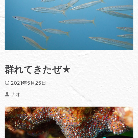
群れてきたぜ★
Published
2021年5月25日
Author
ナオ