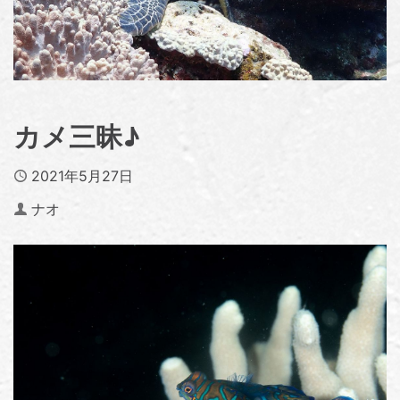
カメ三昧♪
Published
2021年5月27日
Author
ナオ