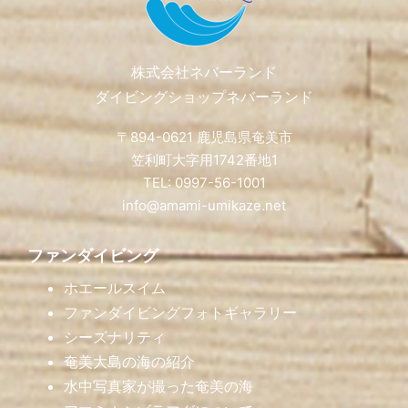
株式会社ネバーランド
ダイビングショップネバーランド
〒894-0621 鹿児島県奄美市
笠利町大字用1742番地1
TEL: 0997-56-1001
info@amami-umikaze.net
ファンダイビング
ホエールスイム
ファンダイビングフォトギャラリー
シーズナリティ
奄美大島の海の紹介
水中写真家が撮った奄美の海