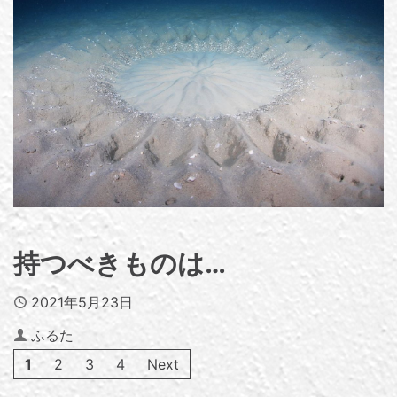
持つべきものは…
Published
2021年5月23日
Author
ふるた
1
2
3
4
Next