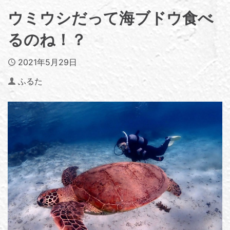
ウミウシだって海ブドウ食べ
るのね！？
Published
2021年5月29日
Author
ふるた