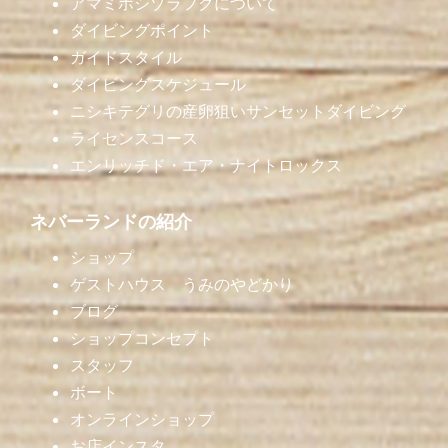
アマミホシゾラフグについて
ダイビングポイント
ガイドスタイル
ダイビングスケジュール
ニシキテグリの産卵狙いサンセットダイビング
ライセンスコース
エンリッチド・エア・ナイトロックス
ネバーランドの紹介
ショップ
ゲストハウス うみのやどかり
ブログ
ショップコンセプト
スタッフ
ボート
オンラインショップ
お店インスタ