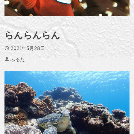
らんらんらん
Published
2021年5月28日
Author
ふるた