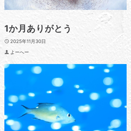
1か月ありがとう
Published
2025年11月30日
Author
よーへー