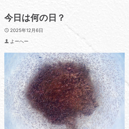
今日は何の日？
Published
2025年12月6日
Author
よーへー