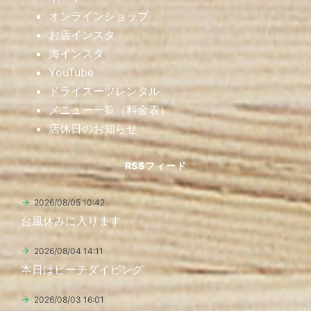
オンラインショップ
お店インスタ
海インスタ
YouTube
ドライスーツレンタル
メニュー一覧（料金表）
店休日のお知らせ
RSSフィード
2026/08/05 10:42
台風休みに入ります
2026/08/04 14:11
本日はビーチダイビング
2026/08/03 16:01