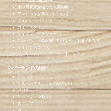
奄美大島の海の紹介
水中写真家が撮った奄美の海
アマミホシゾラフグについて
ダイビングポイント
ガイドスタイル
ダイビングスケジュール
ニシキテグリの産卵狙いサンセットダイビング
ライセンスコース
エンリッチド・エア・ナイトロックス
ネバーランドの紹介
ショップ
ゲストハウス うみのやどかり
ブログ
ショップコンセプト
スタッフ
ボート