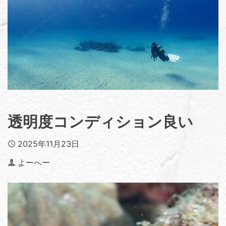
透明度コンディション良い
Published
2025年11月23日
Author
よーへー