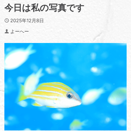
今日は私の写真です
Published
2025年12月8日
Author
よーへー