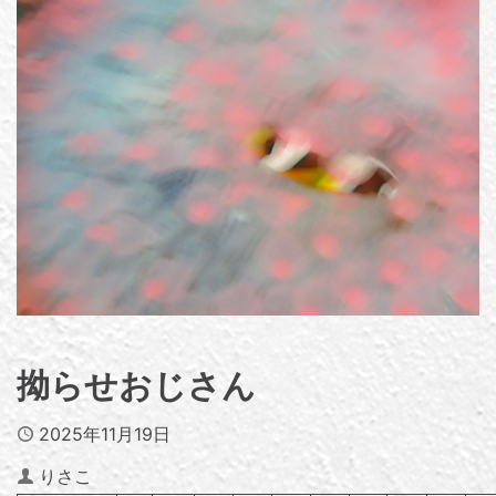
拗らせおじさん
Published
2025年11月19日
Author
りさこ