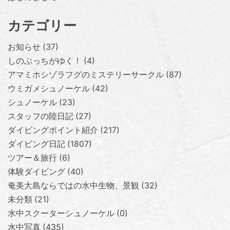
カテゴリー
お知らせ
37
しのぶっちがゆく！
4
アマミホシゾラフグのミステリーサークル
87
ウミガメシュノーケル
42
シュノーケル
23
スタッフの陸日記
27
ダイビングポイント紹介
217
ダイビング日記
1807
ツアー＆旅行
6
体験ダイビング
40
奄美大島ならではの水中生物、景観
32
未分類
21
水中スクーターシュノーケル
0
水中写真
435