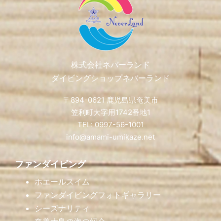
株式会社ネバーランド
ダイビングショップネバーランド
〒894-0621 鹿児島県奄美市
笠利町大字用1742番地1
TEL: 0997-56-1001
info@amami-umikaze.net
ファンダイビング
ホエールスイム
ファンダイビングフォトギャラリー
シーズナリティ