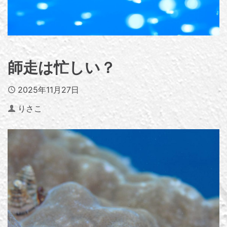
師走は忙しい？
Published
2025年11月27日
Author
りさこ