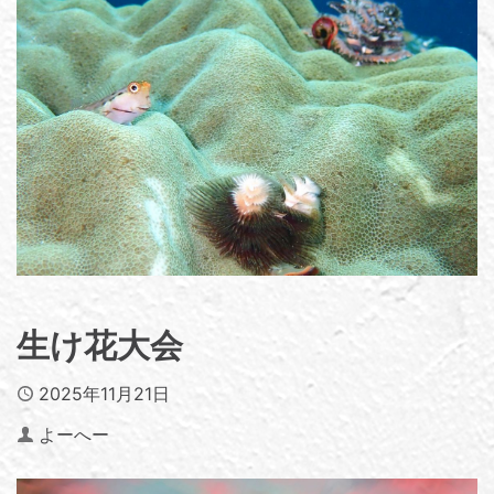
生け花大会
Published
2025年11月21日
Author
よーへー