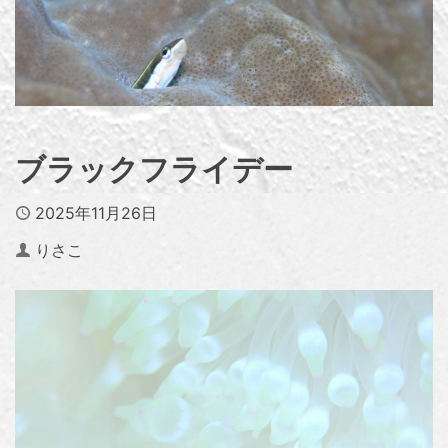
ブラックフライデー
Published
2025年11月26日
Author
りさこ