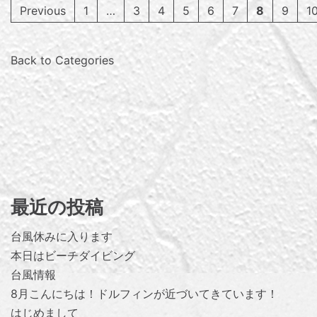
Previous
1
…
3
4
5
6
7
8
9
1
Back to Categories
最近の投稿
台風休みに入ります
本日はビーチダイビング
台風情報
8月こんにちは！ドルフィンが近づいてきています！
はじめまして