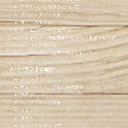
アマミホシゾラフグについて
ダイビングポイント
ガイドスタイル
ダイビングスケジュール
ニシキテグリの産卵狙いサンセットダイビング
ライセンスコース
エンリッチド・エア・ナイトロックス
ネバーランドの紹介
ショップ
ゲストハウス うみのやどかり
ブログ
ショップコンセプト
スタッフ
ボート
オンラインショップ