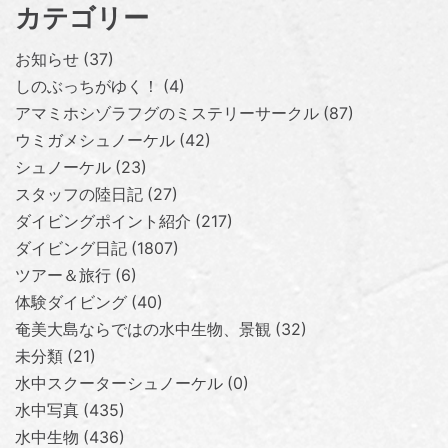
カテゴリー
お知らせ
37
しのぶっちがゆく！
4
アマミホシゾラフグのミステリーサークル
87
ウミガメシュノーケル
42
シュノーケル
23
スタッフの陸日記
27
ダイビングポイント紹介
217
ダイビング日記
1807
ツアー＆旅行
6
体験ダイビング
40
奄美大島ならではの水中生物、景観
32
未分類
21
水中スクーターシュノーケル
0
水中写真
435
水中生物
436