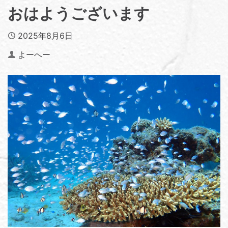
おはようございます
Published
2025年8月6日
Author
よーへー