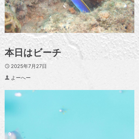
本日はビーチ
Published
2025年7月27日
Author
よーへー