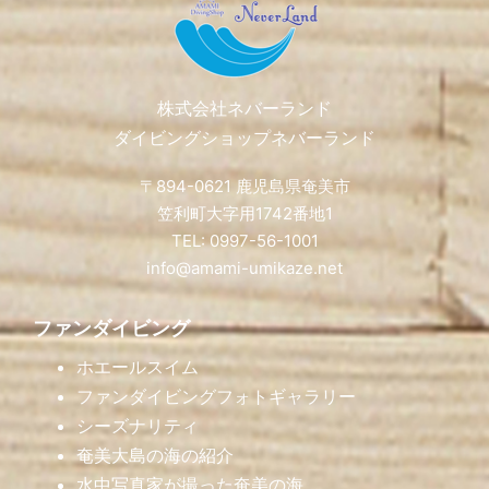
株式会社ネバーランド
ダイビングショップネバーランド
〒894-0621 鹿児島県奄美市
笠利町大字用1742番地1
TEL: 0997-56-1001
info@amami-umikaze.net
ファンダイビング
ホエールスイム
ファンダイビングフォトギャラリー
シーズナリティ
奄美大島の海の紹介
水中写真家が撮った奄美の海