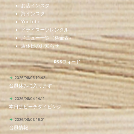
お店インスタ
海インスタ
YouTube
ドライスーツレンタル
メニュー一覧（料金表）
店休日のお知らせ
RSSフィード
2026/08/05 10:42
台風休みに入ります
2026/08/04 14:11
本日はビーチダイビング
2026/08/03 16:01
台風情報