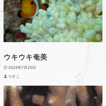
ウキウキ奄美
Published
2025年7月25日
Author
りさこ