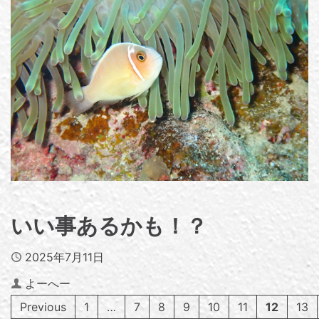
いい事あるかも！？
Published
2025年7月11日
Author
よーへー
Previous
1
…
7
8
9
10
11
12
13