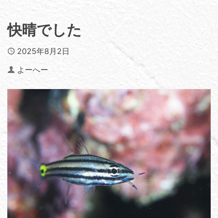
快晴でした
Published
2025年8月2日
Author
よーへー