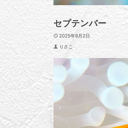
セプテンバー
Published
2025年9月2日
Author
りさこ