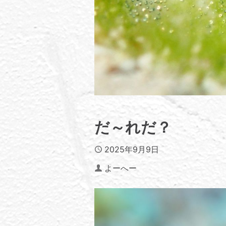
だ～れだ？
Published
2025年9月9日
Author
よーへー