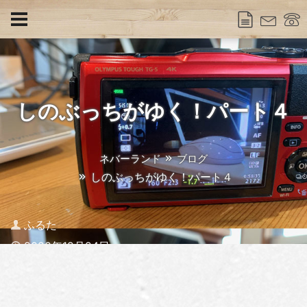
しのぶっちがゆく！パート４
ネバーランド
ブログ
しのぶっちがゆく！パート４
Author
ふるた
Published
2020年12月24日