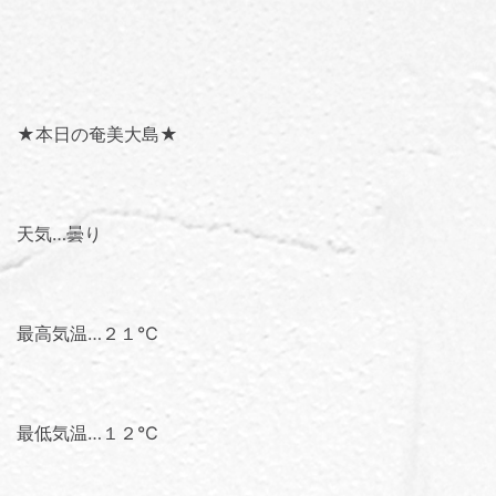
★本日の奄美大島★
天気…曇り
最高気温…２１℃
最低気温…１２℃