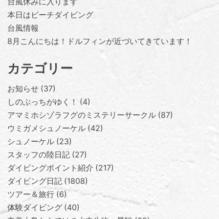
台風休みに入ります
本日はビーチダイビング
台風情報
8月こんにちは！ドルフィンが近づいてきています！
カテゴリー
お知らせ
37
しのぶっちがゆく！
4
アマミホシゾラフグのミステリーサークル
87
ウミガメシュノーケル
42
シュノーケル
23
スタッフの陸日記
27
ダイビングポイント紹介
217
ダイビング日記
1808
ツアー＆旅行
6
体験ダイビング
40