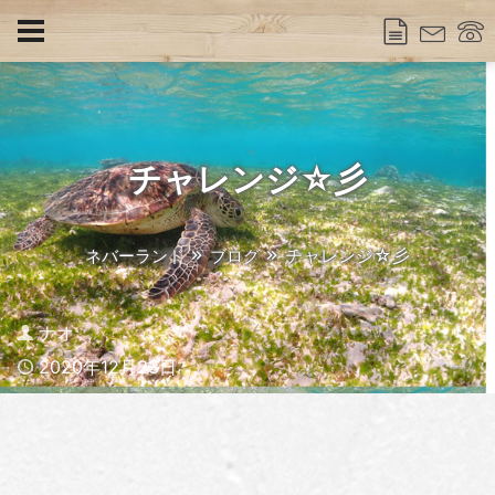
チャレンジ☆彡
チャレンジ☆彡
ネバーランド
ブログ
Author
ナオ
Published
2020年12月23日