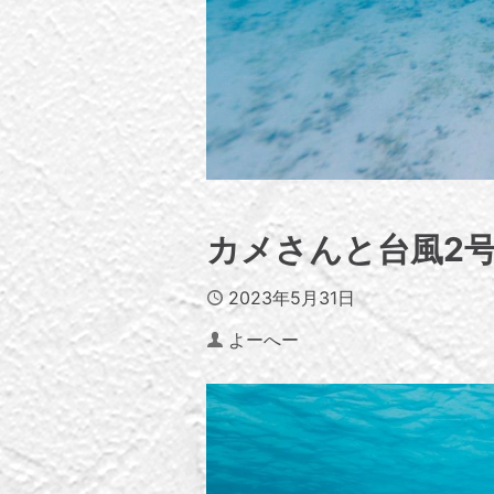
カメさんと台風2
Published
2023年5月31日
Author
よーへー