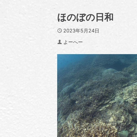
ほのぼの日和
Published
2023年5月24日
Author
よーへー