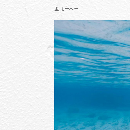
Author
よーへー