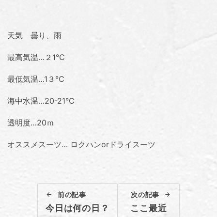
天気 曇り、雨
最高気温…２1℃
最低気温…1３℃
海中水温…20-21℃
透明度…20ｍ
オススメスーツ… ロクハンorドライスーツ
前の記事
次の記事
今日は何の日？
ここ最近