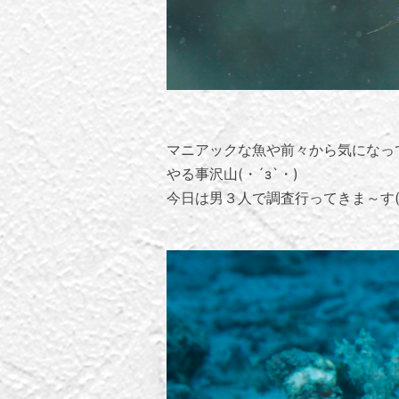
マニアックな魚や前々から気になっ
やる事沢山(・´з`・)
今日は男３人で調査行ってきま～す(^_