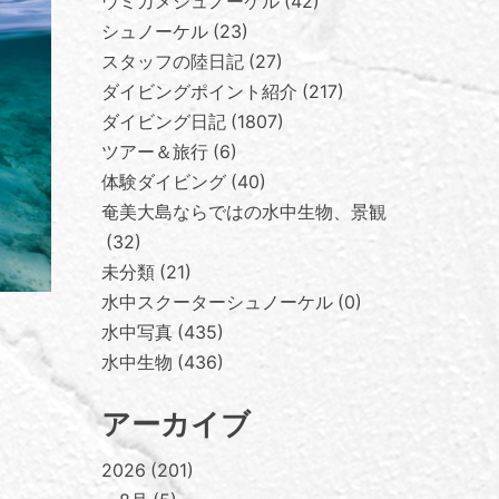
ウミガメシュノーケル
42
シュノーケル
23
スタッフの陸日記
27
ダイビングポイント紹介
217
ダイビング日記
1807
ツアー＆旅行
6
体験ダイビング
40
奄美大島ならではの水中生物、景観
32
未分類
21
水中スクーターシュノーケル
0
水中写真
435
水中生物
436
アーカイブ
2026
201