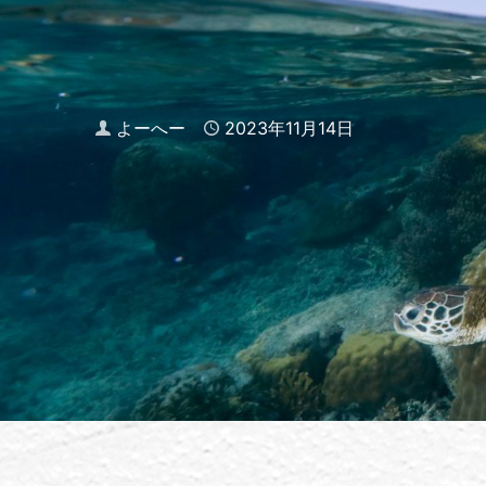
Author
よーへー
Published
2023年11月14日