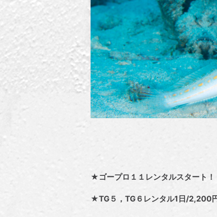
★ゴープロ１１レンタルスタート！１日
★TG５，TG６レンタル1日/2,200