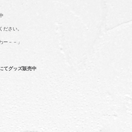
中
ください。
わー－－
」
にてグッズ販売中