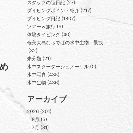
スタッフの陸日記
27
ダイビングポイント紹介
217
ダイビング日記
1807
ツアー＆旅行
6
体験ダイビング
40
奄美大島ならではの水中生物、景観
32
未分類
21
め
水中スクーターシュノーケル
0
水中写真
435
水中生物
436
アーカイブ
2026
201
8月
5
7月
31