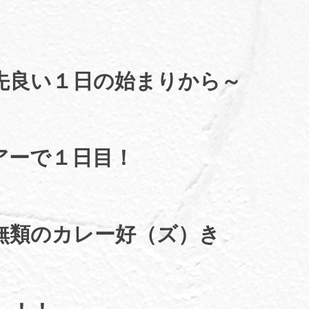
先良い１日の始まりから～
アーで１日目！
無類のカレー好（ズ）き