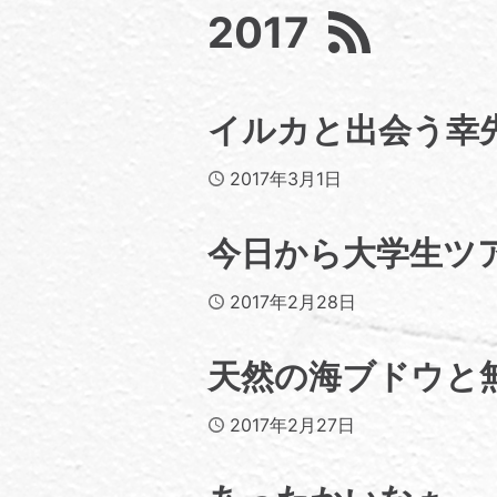
2017
イルカと出会う幸
Published
2017年3月1日
今日から大学生ツ
Published
2017年2月28日
天然の海ブドウと
Published
2017年2月27日