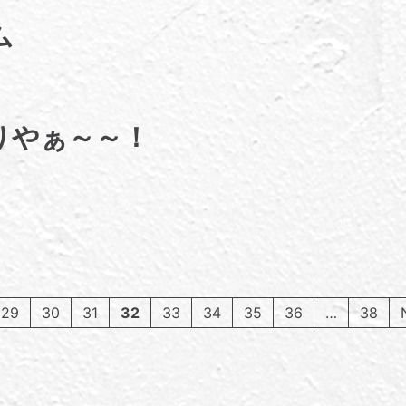
ム
りやぁ～～！
29
30
31
32
33
34
35
36
…
38