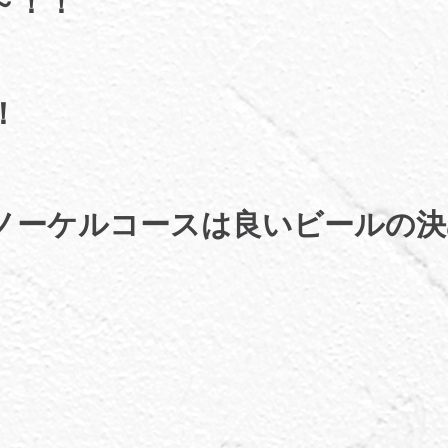
～！！
！
ノーケルコースは良いビールの決
。