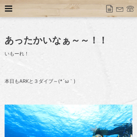
あったかいなぁ～～！！
いもーれ！
本日もARKと３ダイブ～(*´ω｀)