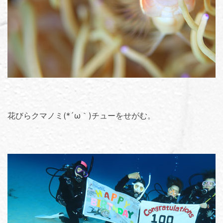
花びらクマノミ(*´ω｀)チューをせがむ。