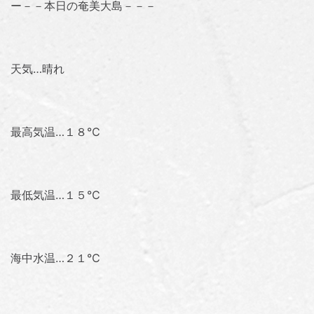
ー－－本日の奄美大島－－－
天気…晴れ
最高気温…１８℃
最低気温…１５℃
海中水温…２１℃