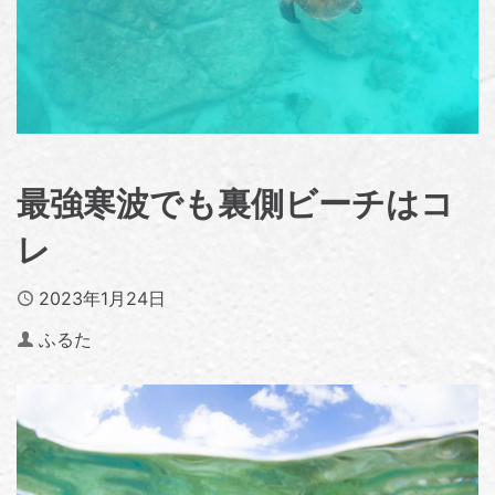
最強寒波でも裏側ビーチはコ
レ
Published
2023年1月24日
Author
ふるた