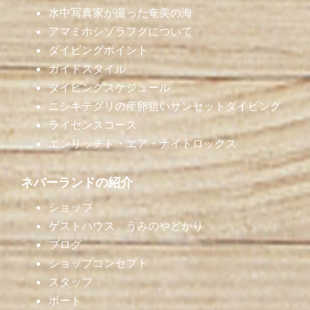
水中写真家が撮った奄美の海
アマミホシゾラフグについて
ダイビングポイント
ガイドスタイル
ダイビングスケジュール
ニシキテグリの産卵狙いサンセットダイビング
ライセンスコース
エンリッチド・エア・ナイトロックス
ネバーランドの紹介
ショップ
ゲストハウス うみのやどかり
ブログ
ショップコンセプト
スタッフ
ボート