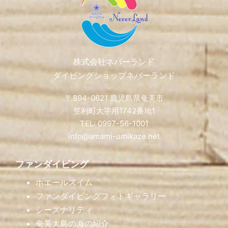
株式会社ネバーランド
ダイビングショップネバーランド
〒894-0621 鹿児島県奄美市
笠利町大字用1742番地1
TEL: 0997-56-1001
info@amami-umikaze.net
ファンダイビング
ホエールスイム
ファンダイビングフォトギャラリー
シーズナリティ
奄美大島の海の紹介