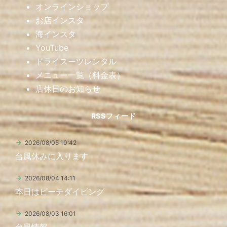
オンラインショップ
お店インスタ
海インスタ
YouTube
ドライスーツレンタル
メニュー一覧（料金表）
店休日のお知らせ
RSSフィード
2026/08/05 10:42
台風休みに入ります
2026/08/04 14:11
本日はビーチダイビング
2026/08/03 16:01
台風情報