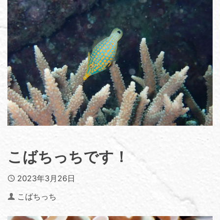
こばちっちです！
Published
2023年3月26日
Author
こばちっち