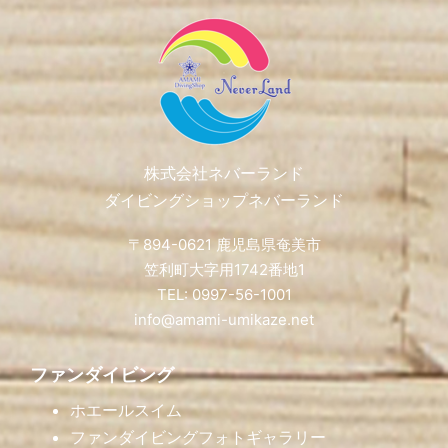
Footer
株式会社ネバーランド
ダイビングショップネバーランド
〒894-0621 鹿児島県奄美市
笠利町大字用1742番地1
TEL: 0997-56-1001
info@amami-umikaze.net
ファンダイビング
ホエールスイム
ファンダイビングフォトギャラリー