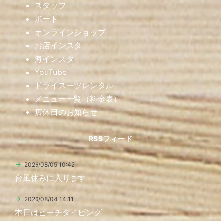
スタッフ
ボート
オンラインショップ
お店インスタ
海インスタ
YouTube
ドライスーツレンタル
メニュー一覧（料金表）
店休日のお知らせ
RSSフィード
2026/08/05 10:42
台風休みに入ります
2026/08/04 14:11
本日はビーチダイビング