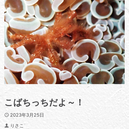
こばちっちだよ～！
Published
2023年3月25日
Author
りさこ