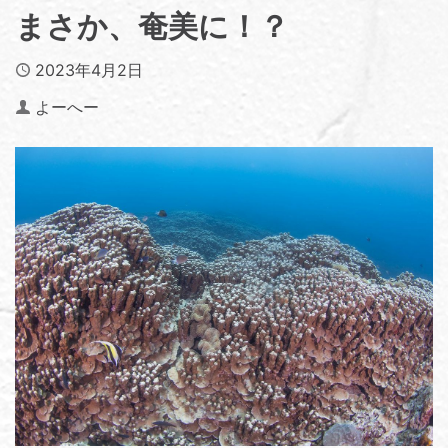
まさか、奄美に！？
Published
2023年4月2日
Author
よーへー