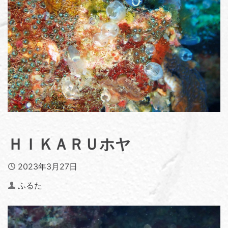
ＨＩＫＡＲＵホヤ
Published
2023年3月27日
Author
ふるた