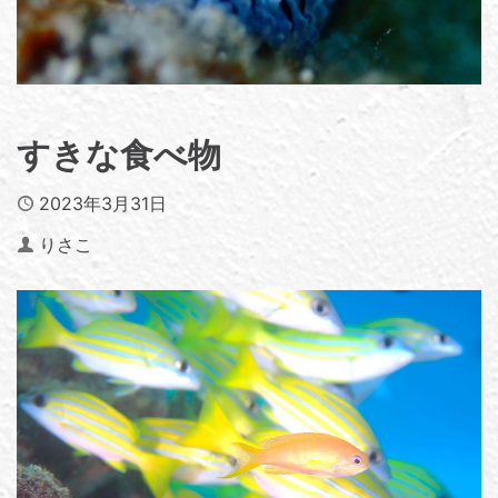
すきな食べ物
Published
2023年3月31日
Author
りさこ