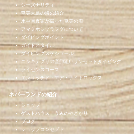
シーズナリティ
奄美大島の海の紹介
水中写真家が撮った奄美の海
アマミホシゾラフグについて
ダイビングポイント
ガイドスタイル
ダイビングスケジュール
ニシキテグリの産卵狙いサンセットダイビング
ライセンスコース
エンリッチド・エア・ナイトロックス
ネバーランドの紹介
ショップ
ゲストハウス うみのやどかり
ブログ
ショップコンセプト