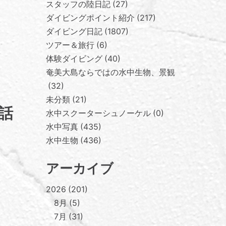
スタッフの陸日記
27
ダイビングポイント紹介
217
ダイビング日記
1807
ツアー＆旅行
6
体験ダイビング
40
奄美大島ならではの水中生物、景観
32
未分類
21
話
水中スクーターシュノーケル
0
水中写真
435
水中生物
436
アーカイブ
2026
201
8月
5
7月
31