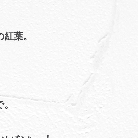
の紅葉。
で。