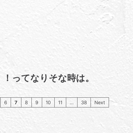
！！ってなりそな時は。
6
7
8
9
10
11
…
38
Next