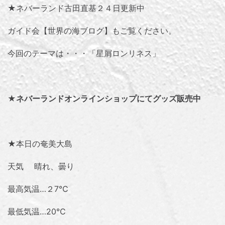
★ネバーランド古田直基２４日更新中
ガイド会【世界の海ブログ】
もご覧ください。
今回のテーマは・・・「
星屑ロンリネス
」
★
ネバーランドオンラインショップにてグッズ販売中
★本日の奄美大島
天気 晴れ、曇り
最高気温…２7℃
最低気温…20℃