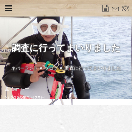
調査に行ってまいりました
調査に行ってまいりました
ネバーランド
ブログ
Author
よーへー
Published
2025年3月26日