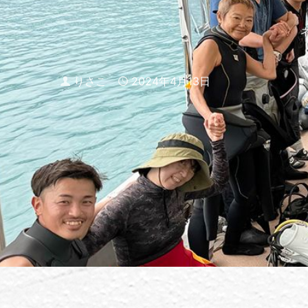
Author
りさこ
Published
2024年4月13日