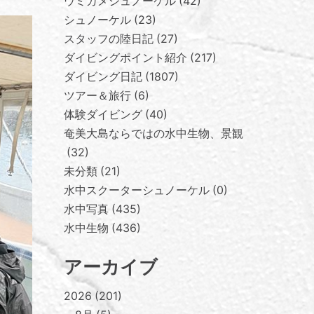
ウミガメシュノーケル
42
シュノーケル
23
スタッフの陸日記
27
ダイビングポイント紹介
217
ダイビング日記
1807
ツアー＆旅行
6
体験ダイビング
40
奄美大島ならではの水中生物、景観
32
未分類
21
水中スクーターシュノーケル
0
水中写真
435
水中生物
436
アーカイブ
2026
201