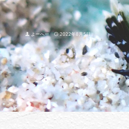
Author
よーへー
Published
2022年8月5日