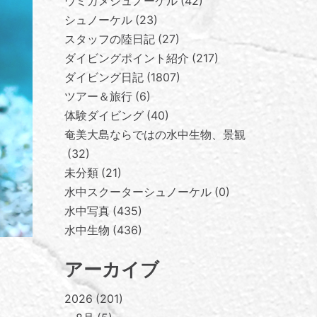
ウミガメシュノーケル
42
シュノーケル
23
スタッフの陸日記
27
ダイビングポイント紹介
217
ダイビング日記
1807
ツアー＆旅行
6
体験ダイビング
40
奄美大島ならではの水中生物、景観
32
未分類
21
水中スクーターシュノーケル
0
水中写真
435
水中生物
436
アーカイブ
2026
201