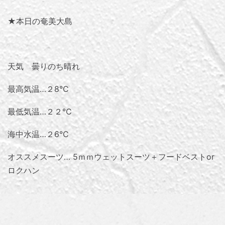
★本日の奄美大島
天気 曇りのち晴れ
最高気温…２8℃
最低気温…２２℃
海中水温…２6℃
オススメスーツ… 5ｍｍウェットスーツ＋フードベストor
ロクハン