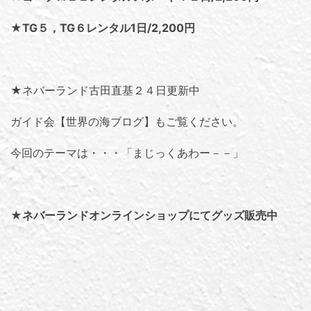
★TG５，TG６レンタル1日/2,200円
★ネバーランド古田直基２４日更新中
ガイド会【世界の海ブログ】
もご覧ください。
今回のテーマは・・・「
まじっくあわー－－
」
★
ネバーランドオンラインショップにてグッズ販売中