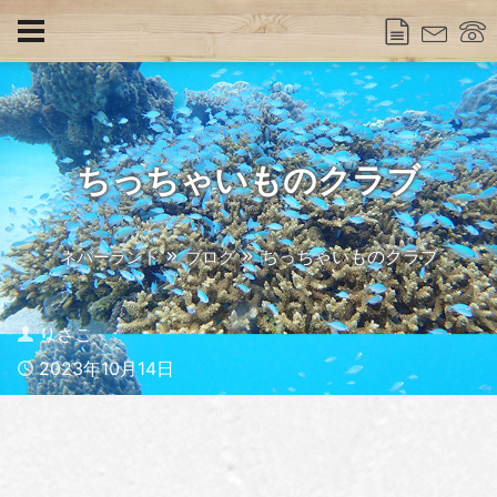
ちっちゃいものクラブ
ちっちゃいものクラブ
ネバーランド
ブログ
Author
りさこ
Published
2023年10月14日