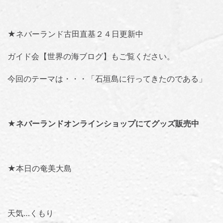
★ネバーランド古田直基２４日更新中
ガイド会【世界の海ブログ】
もご覧ください。
今回のテーマは・・・「
石垣島に行ってきたのである
」
★
ネバーランドオンラインショップにてグッズ販売中
★本日の奄美大島
天気…くもり