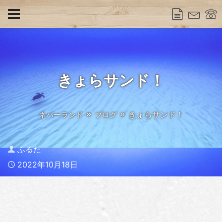
きょらサンド！
きょらサンド！
ネバーランド
ブログ
Author
ふるた
Published
2022年10月18日