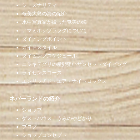
シーズナリティ
奄美大島の海の紹介
水中写真家が撮った奄美の海
アマミホシゾラフグについて
ダイビングポイント
ガイドスタイル
ダイビングスケジュール
ニシキテグリの産卵狙いサンセットダイビング
ライセンスコース
エンリッチド・エア・ナイトロックス
ネバーランドの紹介
ショップ
ゲストハウス うみのやどかり
ブログ
ショップコンセプト