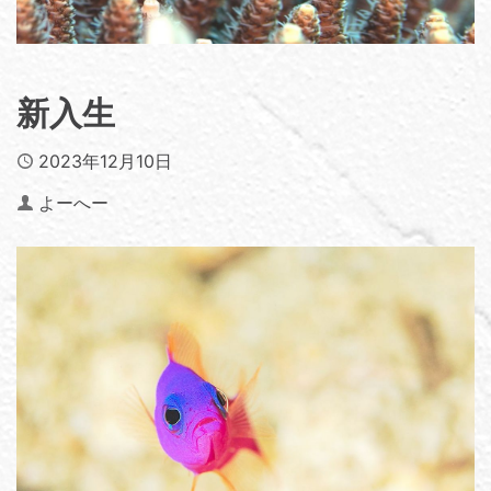
新入生
Published
2023年12月10日
Author
よーへー