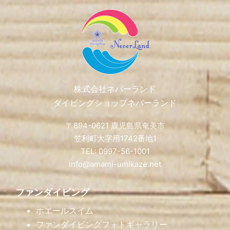
Footer
株式会社ネバーランド
ダイビングショップネバーランド
〒894-0621 鹿児島県奄美市
笠利町大字用1742番地1
TEL: 0997-56-1001
info@amami-umikaze.net
ファンダイビング
ホエールスイム
ファンダイビングフォトギャラリー