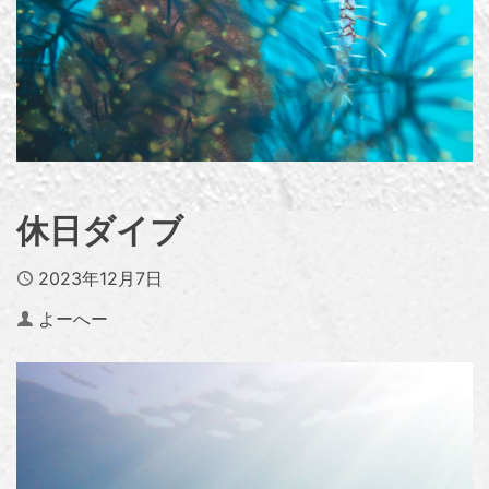
休日ダイブ
Published
2023年12月7日
Author
よーへー