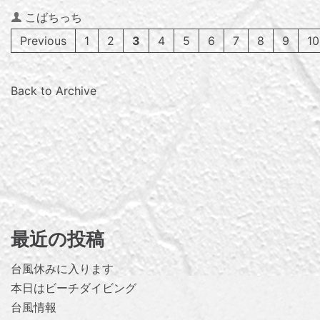
Author
こばちっち
Previous
1
2
3
4
5
6
7
8
9
10
Back to Archive
最近の投稿
台風休みに入ります
本日はビーチダイビング
台風情報