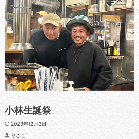
小林生誕祭
Published
2023年12月3日
Author
りさこ