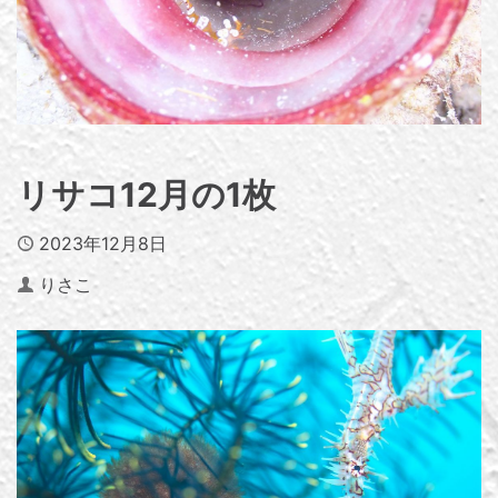
リサコ12月の1枚
Published
2023年12月8日
Author
りさこ