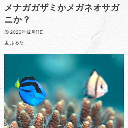
メナガガザミかメガネオサガ
ニか？
Published
2023年12月11日
Author
ふるた