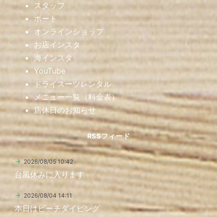
スタッフ
ボート
オンラインショップ
お店インスタ
海インスタ
YouTube
ドライスーツレンタル
メニュー一覧（料金表）
店休日のお知らせ
RSSフィード
2026/08/05 10:42
台風休みに入ります
2026/08/04 14:11
本日はビーチダイビング