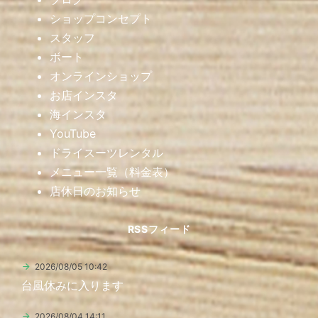
ショップコンセプト
スタッフ
ボート
オンラインショップ
お店インスタ
海インスタ
YouTube
ドライスーツレンタル
メニュー一覧（料金表）
店休日のお知らせ
RSSフィード
2026/08/05 10:42
台風休みに入ります
2026/08/04 14:11