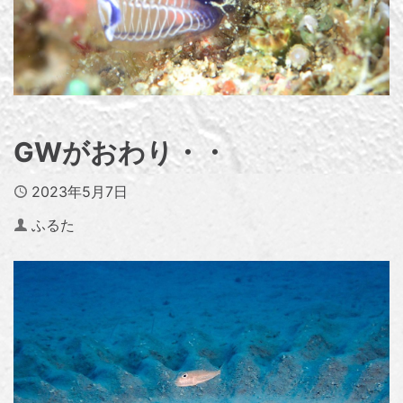
GWがおわり・・
Published
2023年5月7日
Author
ふるた