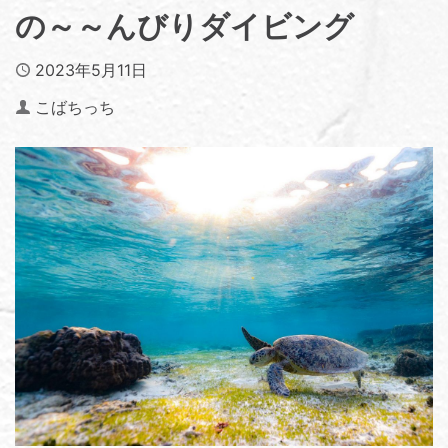
の～～んびりダイビング
Published
2023年5月11日
Author
こばちっち