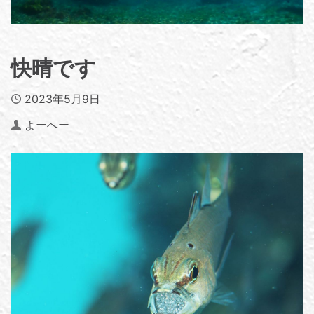
快晴です
Published
2023年5月9日
Author
よーへー