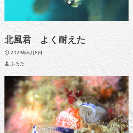
北風君 よく耐えた
Published
2023年5月8日
Author
ふるた