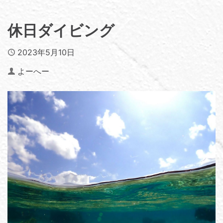
休日ダイビング
Published
2023年5月10日
Author
よーへー