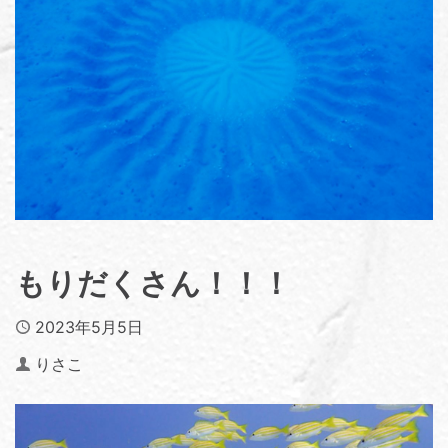
もりだくさん！！！
Published
2023年5月5日
Author
りさこ