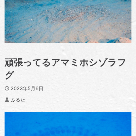
頑張ってるアマミホシゾラフ
グ
Published
2023年5月6日
Author
ふるた