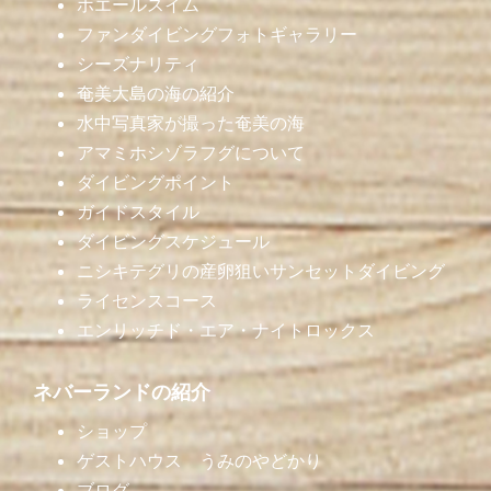
ホエールスイム
ファンダイビングフォトギャラリー
シーズナリティ
奄美大島の海の紹介
水中写真家が撮った奄美の海
アマミホシゾラフグについて
ダイビングポイント
ガイドスタイル
ダイビングスケジュール
ニシキテグリの産卵狙いサンセットダイビング
ライセンスコース
エンリッチド・エア・ナイトロックス
ネバーランドの紹介
ショップ
ゲストハウス うみのやどかり
ブログ