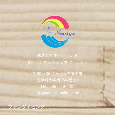
Footer
株式会社ネバーランド
ダイビングショップネバーランド
〒894-0621 鹿児島県奄美市
笠利町大字用1742番地1
TEL: 0997-56-1001
info@amami-umikaze.net
ファンダイビング