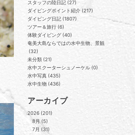
スタッフの陸日記
27
ダイビングポイント紹介
217
ダイビング日記
1807
ツアー＆旅行
6
体験ダイビング
40
奄美大島ならではの水中生物、景観
32
未分類
21
水中スクーターシュノーケル
0
水中写真
435
水中生物
436
アーカイブ
2026
201
8月
5
7月
31