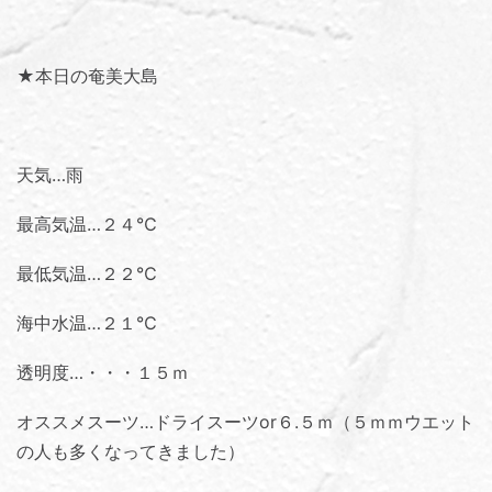
★本日の奄美大島
天気…雨
最高気温…２４℃
最低気温…２２℃
海中水温…２１℃
透明度…・・・１５ｍ
オススメスーツ…ドライスーツor６.５ｍ（５ｍｍウエット
の人も多くなってきました）