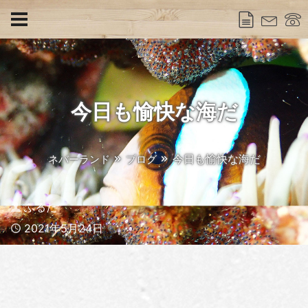
今日も愉快な海だ
今日も愉快な海だ
ネバーランド
ブログ
Author
ふるた
Published
2021年5月24日