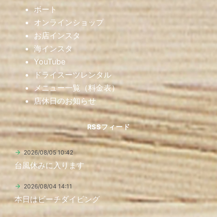
ボート
オンラインショップ
お店インスタ
海インスタ
YouTube
ドライスーツレンタル
メニュー一覧（料金表）
店休日のお知らせ
RSSフィード
2026/08/05 10:42
台風休みに入ります
2026/08/04 14:11
本日はビーチダイビング