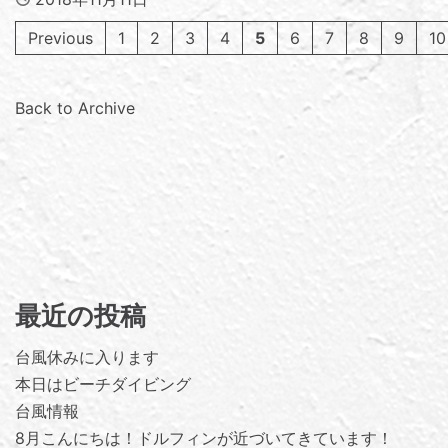
Previous
1
2
3
4
5
6
7
8
9
10
Back to Archive
最近の投稿
台風休みに入ります
本日はビーチダイビング
台風情報
8月こんにちは！ドルフィンが近づいてきています！