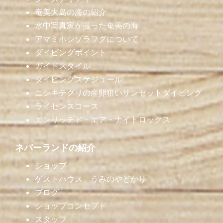
奄美大島の海の紹介
水中写真家が撮った奄美の海
アマミホシゾラフグについて
ダイビングポイント
ガイドスタイル
ダイビングスケジュール
ニシキテグリの産卵狙いサンセットダイビング
ライセンスコース
エンリッチド・エア・ナイトロックス
ネバーランドの紹介
ショップ
ゲストハウス うみのやどかり
ブログ
ショップコンセプト
スタッフ