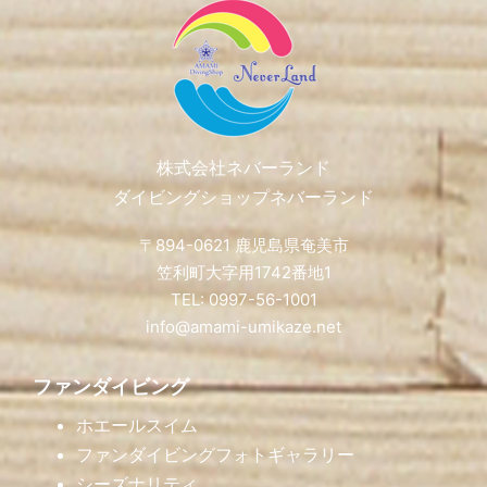
Footer
株式会社ネバーランド
ダイビングショップネバーランド
〒894-0621 鹿児島県奄美市
笠利町大字用1742番地1
TEL: 0997-56-1001
info@amami-umikaze.net
ファンダイビング
ホエールスイム
ファンダイビングフォトギャラリー
シーズナリティ