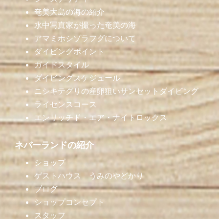
奄美大島の海の紹介
水中写真家が撮った奄美の海
アマミホシゾラフグについて
ダイビングポイント
ガイドスタイル
ダイビングスケジュール
ニシキテグリの産卵狙いサンセットダイビング
ライセンスコース
エンリッチド・エア・ナイトロックス
ネバーランドの紹介
ショップ
ゲストハウス うみのやどかり
ブログ
ショップコンセプト
スタッフ