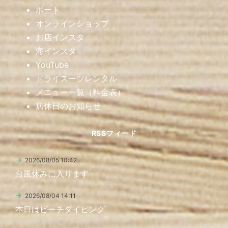
ボート
オンラインショップ
お店インスタ
海インスタ
YouTube
ドライスーツレンタル
メニュー一覧（料金表）
店休日のお知らせ
RSSフィード
2026/08/05 10:42
台風休みに入ります
2026/08/04 14:11
本日はビーチダイビング