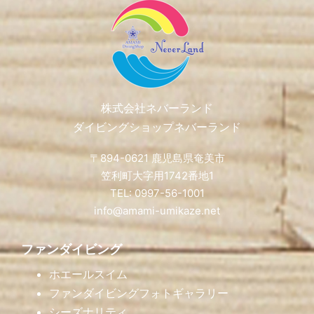
Footer
株式会社ネバーランド
ダイビングショップネバーランド
〒894-0621 鹿児島県奄美市
笠利町大字用1742番地1
TEL: 0997-56-1001
info@amami-umikaze.net
ファンダイビング
ホエールスイム
ファンダイビングフォトギャラリー
シーズナリティ