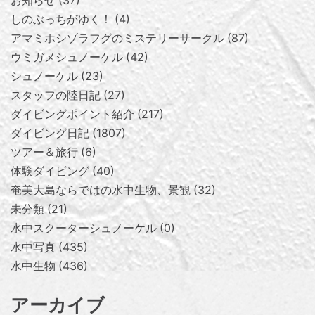
お知らせ
37
しのぶっちがゆく！
4
アマミホシゾラフグのミステリーサークル
87
ウミガメシュノーケル
42
シュノーケル
23
スタッフの陸日記
27
ダイビングポイント紹介
217
ダイビング日記
1807
ツアー＆旅行
6
体験ダイビング
40
奄美大島ならではの水中生物、景観
32
未分類
21
水中スクーターシュノーケル
0
水中写真
435
水中生物
436
アーカイブ