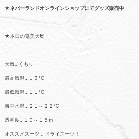
★
ネバーランドオンラインショップにてグッズ販売中
★本日の奄美大島
天気…くもり
最高気温…１３℃
最低気温…１１℃
海中水温…２１～２２℃
透明度…１０～１５ｍ
オススメスーツ… ドライスーツ！