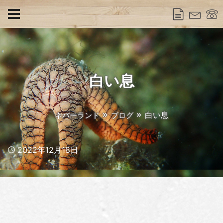
白い息
白い息
ネバーランド
ブログ
Published
2022年12月18日