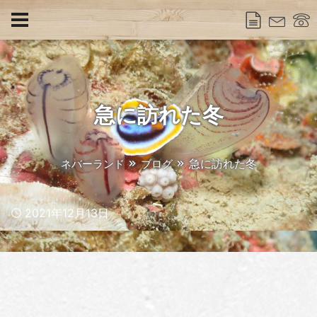
急に訪れた冬
急に訪れた冬
ネバーランド
ブログ
Published
2021年12月13日