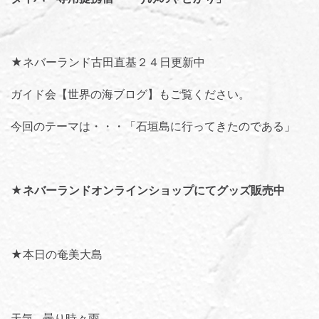
★ネバーランド古田直基２４日更新中
ガイド会【世界の海ブログ】
もご覧ください。
今回のテーマは・・・「
石垣島に行ってきたのである
」
★
ネバーランドオンラインショップにてグッズ販売中
★本日の奄美大島
天気…曇り時々雨