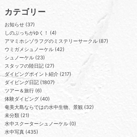
カテゴリー
お知らせ
37
しのぶっちがゆく！
4
アマミホシゾラフグのミステリーサークル
87
ウミガメシュノーケル
42
シュノーケル
23
スタッフの陸日記
27
ダイビングポイント紹介
217
ダイビング日記
1807
ツアー＆旅行
6
体験ダイビング
40
奄美大島ならではの水中生物、景観
32
未分類
21
水中スクーターシュノーケル
0
水中写真
435