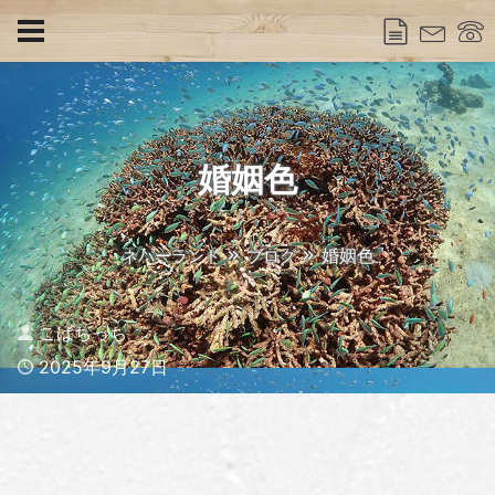
婚姻色
婚姻色
ネバーランド
ブログ
Author
こばちっち
Published
2025年9月27日