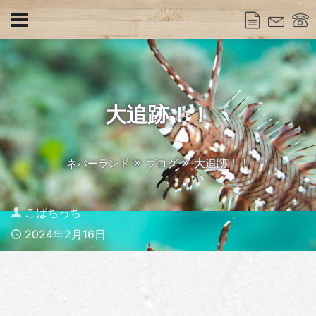
大追跡！！
大追跡！！
ネバーランド
ブログ
Author
こばちっち
Published
2024年2月16日