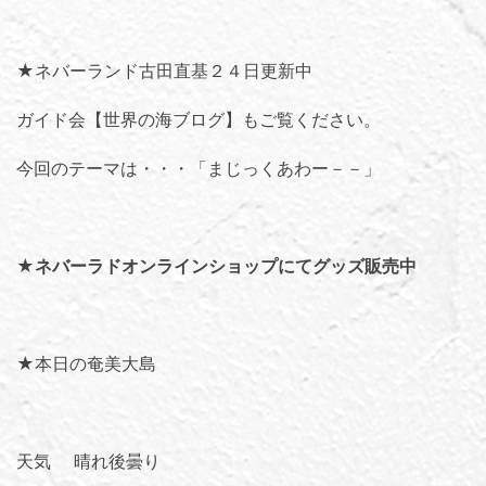
★ネバーランド古田直基２４日更新中
ガイド会【世界の海ブログ】
もご覧ください。
今回のテーマは・・・「
まじっくあわー－－
」
★
ネバーラドオンラインショップにてグッズ販売中
★本日の奄美大島
天気 晴れ後曇り