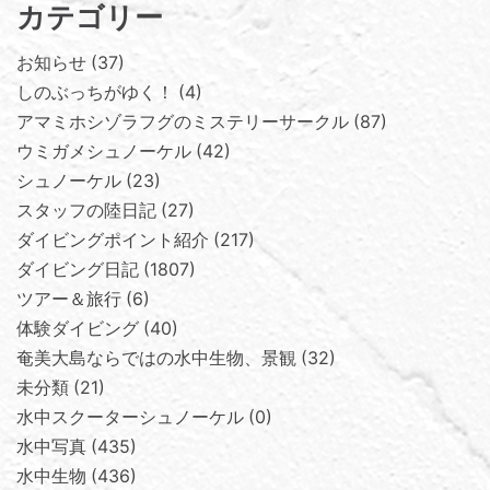
カテゴリー
お知らせ
37
しのぶっちがゆく！
4
アマミホシゾラフグのミステリーサークル
87
ウミガメシュノーケル
42
シュノーケル
23
スタッフの陸日記
27
ダイビングポイント紹介
217
ダイビング日記
1807
ツアー＆旅行
6
体験ダイビング
40
奄美大島ならではの水中生物、景観
32
未分類
21
水中スクーターシュノーケル
0
水中写真
435
水中生物
436