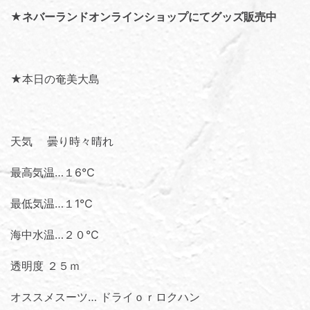
★
ネバーランドオンラインショップにてグッズ販売中
★本日の奄美大島
天気 曇り時々晴れ
最高気温…１6℃
最低気温…１1℃
海中水温…２０℃
透明度 ２５ｍ
オススメスーツ… ドライｏｒロクハン