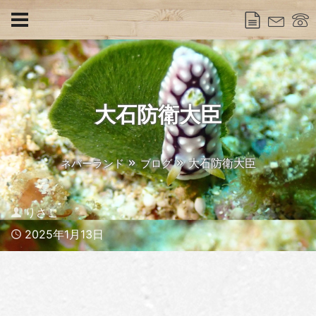
大石防衛大臣
大石防衛大臣
ネバーランド
ブログ
Author
りさこ
Published
2025年1月13日