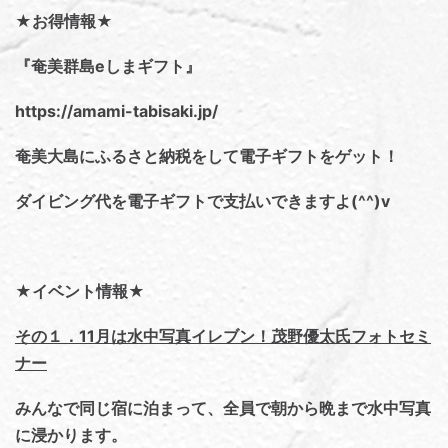
★お得情報★
『奄美群島eしまギフト』
https://amami-tabisaki.jp/
奄美大島にふるさと納税をして電子ギフトをゲット！
ダイビング代を電子ギフトで支払いできますよ(^^)v
★イベント情報★
その１．11月は水中写真イレブン！茂野優太氏フォトセミ
ナー
みんなで同じ宿に泊まって、全員で朝から晩まで水中写真
に浸かります。