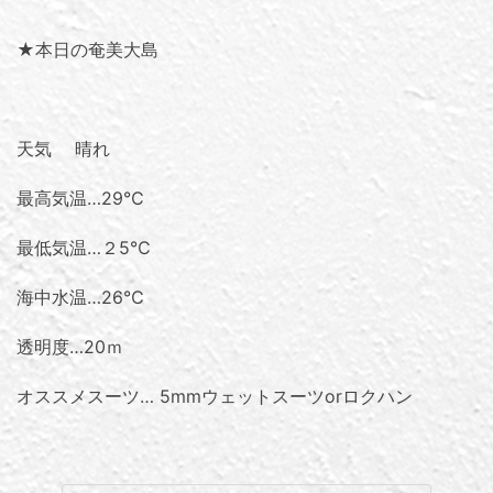
★本日の奄美大島
天気 晴れ
最高気温…29℃
最低気温…２5℃
海中水温…26℃
透明度…20ｍ
オススメスーツ… 5mmウェットスーツorロクハン