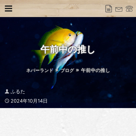
午前中の推し
午前中の推し
ネバーランド
ブログ
Author
ふるた
Published
2024年10月14日