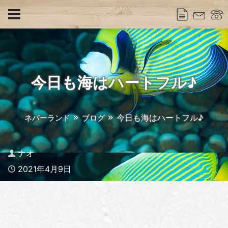
今日も海はハートフル♪
今日も海はハートフル♪
ネバーランド
ブログ
Author
ナオ
Published
2021年4月9日