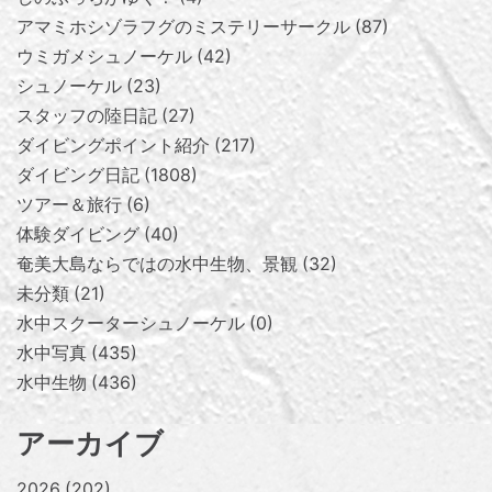
アマミホシゾラフグのミステリーサークル
87
ウミガメシュノーケル
42
シュノーケル
23
スタッフの陸日記
27
ダイビングポイント紹介
217
ダイビング日記
1808
ツアー＆旅行
6
体験ダイビング
40
奄美大島ならではの水中生物、景観
32
未分類
21
水中スクーターシュノーケル
0
水中写真
435
水中生物
436
アーカイブ
2026
202