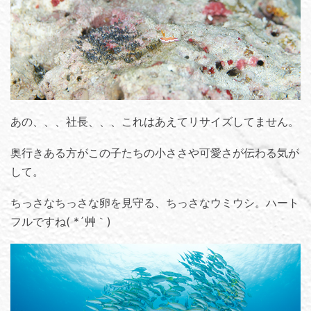
あの、、、社長、、、これはあえてリサイズしてません。
奥行きある方がこの子たちの小ささや可愛さが伝わる気が
して。
ちっさなちっさな卵を見守る、ちっさなウミウシ。ハート
フルですね( *´艸｀)