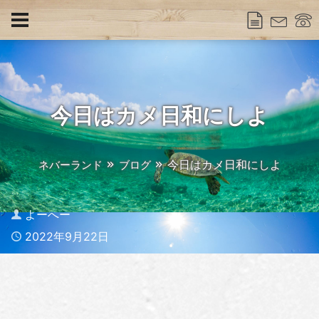
今日はカメ日和にしよ
今日はカメ日和にしよ
ネバーランド
ブログ
Author
よーへー
Published
2022年9月22日