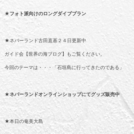
★
フォト派向けのロングダイブプラン
★ネバーランド古田直基２４日更新中
ガイド会【世界の海ブログ】
もご覧ください。
今回のテーマは・・・「
石垣島に行ってきたのである
」
★
ネバーランドオンラインショップにてグッズ販売中
★本日の奄美大島