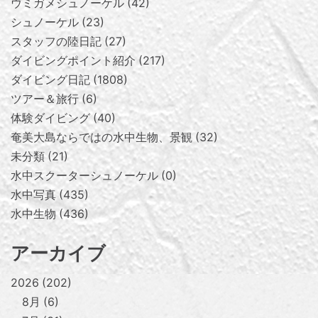
ウミガメシュノーケル
42
シュノーケル
23
スタッフの陸日記
27
ダイビングポイント紹介
217
ダイビング日記
1808
ツアー＆旅行
6
体験ダイビング
40
奄美大島ならではの水中生物、景観
32
未分類
21
水中スクーターシュノーケル
0
水中写真
435
水中生物
436
アーカイブ
2026
202
8月
6