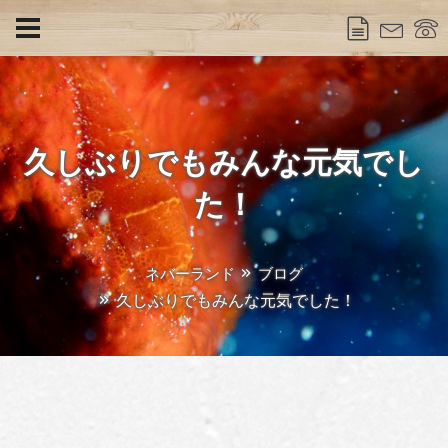
久しぶりでもみんな元気でし
た！
ネバーランド
ブログ
久しぶりでもみんな元気でした！
Published
2020年6月30日