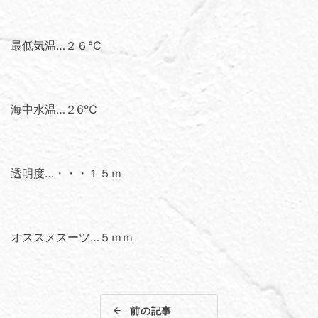
最低気温…２６℃
海中水温…２6℃
透明度…・・・１５ｍ
オススメスーツ…５ｍｍ
前の記事