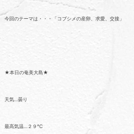
今回のテーマは・・・「
コブシメの産卵、求愛、交接
」
★本日の奄美大島★
天気…曇り
最高気温…２９℃