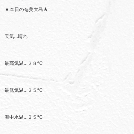
★本日の奄美大島★
天気…晴れ
最高気温…２８℃
最低気温…２５℃
海中水温…２５℃