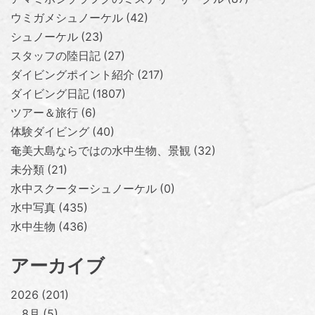
ウミガメシュノーケル
42
シュノーケル
23
スタッフの陸日記
27
ダイビングポイント紹介
217
ダイビング日記
1807
ツアー＆旅行
6
体験ダイビング
40
奄美大島ならではの水中生物、景観
32
未分類
21
水中スクーターシュノーケル
0
水中写真
435
水中生物
436
アーカイブ
2026
201
8月
5