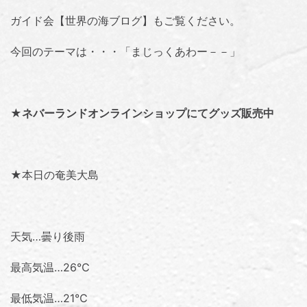
ガイド会【世界の海ブログ】
もご覧ください。
今回のテーマは・・・「
まじっくあわー－－
」
★
ネバーランドオンラインショップにてグッズ販売中
★本日の奄美大島
天気…曇り後雨
最高気温…26℃
最低気温…21℃