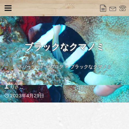
ブラックなクマノミ
ブラックなクマノミ
ネバーランド
ブログ
Author
りさこ
Published
2023年4月29日