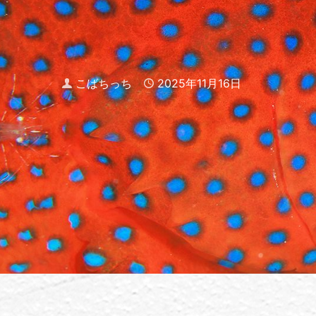
Author
こばちっち
Published
2025年11月16日