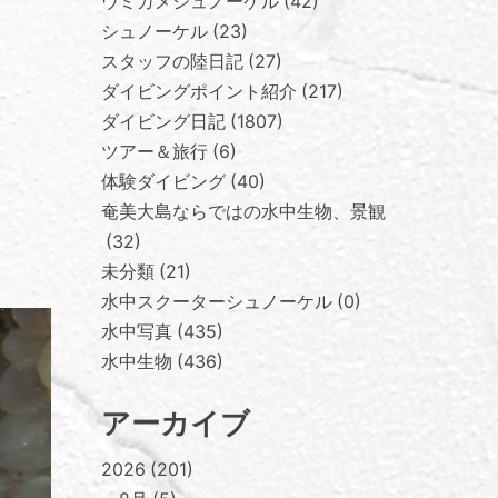
ウミガメシュノーケル
42
シュノーケル
23
スタッフの陸日記
27
ダイビングポイント紹介
217
ダイビング日記
1807
ツアー＆旅行
6
体験ダイビング
40
奄美大島ならではの水中生物、景観
32
未分類
21
水中スクーターシュノーケル
0
水中写真
435
水中生物
436
アーカイブ
2026
201