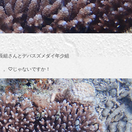
長組さんとデバスズメダイ年少組
。。♡じゃないですか！