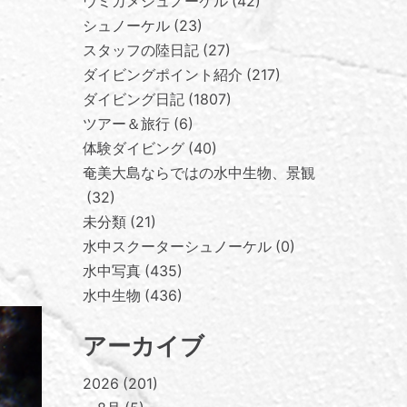
ウミガメシュノーケル
42
シュノーケル
23
スタッフの陸日記
27
ダイビングポイント紹介
217
ダイビング日記
1807
ツアー＆旅行
6
体験ダイビング
40
奄美大島ならではの水中生物、景観
32
未分類
21
水中スクーターシュノーケル
0
水中写真
435
水中生物
436
アーカイブ
2026
201