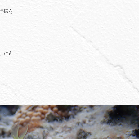
行様を
した♪
！！