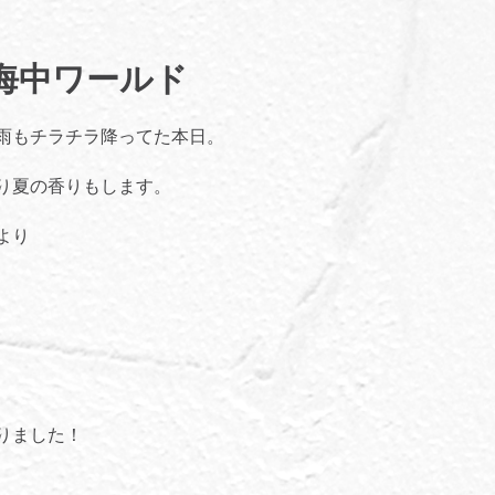
海中ワールド
雨もチラチラ降ってた本日。
り夏の香りもします。
より
りました！