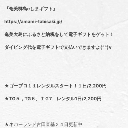
『奄美群島eしまギフト』
https://amami-tabisaki.jp/
奄美大島にふるさと納税をして電子ギフトをゲット！
ダイビング代を電子ギフトで支払いできますよ(^^)v
★ゴープロ１１レンタルスタート！１日/2,200円
★TG５，TG６、ＴＧ7 レンタル1日/2,200円
★ネバーランド古田直基２４日更新中