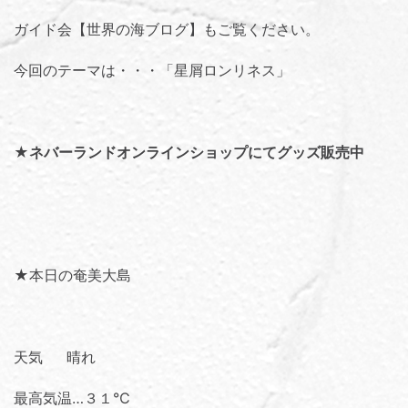
ガイド会【世界の海ブログ】
もご覧ください。
今回のテーマは・・・「
星屑ロンリネス
」
★
ネバーランドオンラインショップにてグッズ販売中
★本日の奄美大島
天気 晴れ
最高気温…３１℃