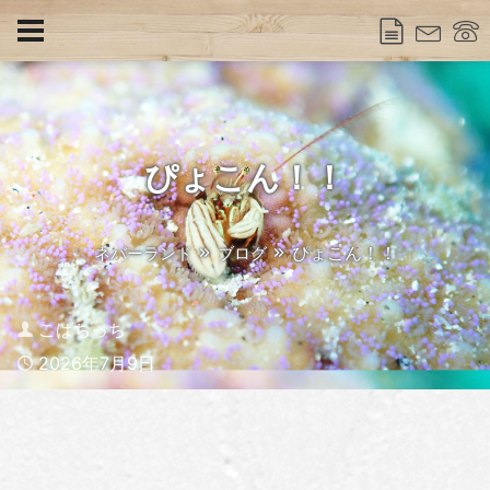
ぴょこん！！
ぴょこん！！
ネバーランド
ブログ
Author
こばちっち
Published
2026年7月9日