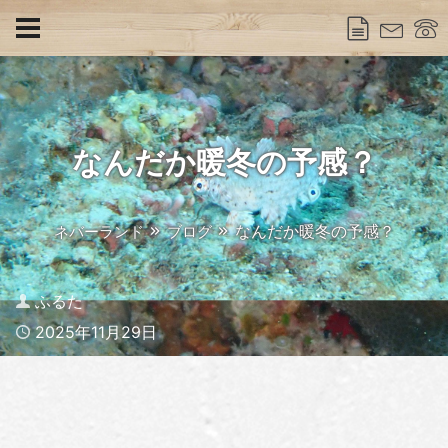
なんだか暖冬の予感？
なんだか暖冬の予感？
ネバーランド
ブログ
Author
ふるた
Published
2025年11月29日