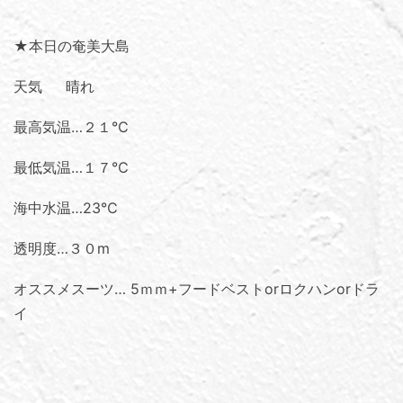
★本日の奄美大島
天気 晴れ
最高気温…２１℃
最低気温…１７℃
海中水温…23℃
透明度…３０m
オススメスーツ… 5ｍｍ+フードベストorロクハンorドラ
イ