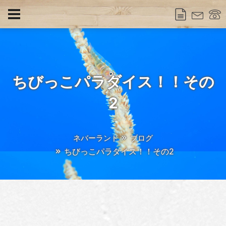
ちびっこパラダイス！！その
2
ネバーランド
ブログ
ちびっこパラダイス！！その2
Author
こばちっち
Published
2025年6月24日