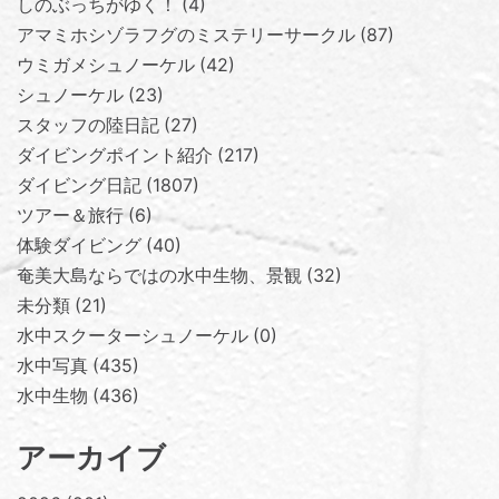
しのぶっちがゆく！
4
アマミホシゾラフグのミステリーサークル
87
ウミガメシュノーケル
42
シュノーケル
23
スタッフの陸日記
27
ダイビングポイント紹介
217
ダイビング日記
1807
ツアー＆旅行
6
体験ダイビング
40
奄美大島ならではの水中生物、景観
32
未分類
21
水中スクーターシュノーケル
0
水中写真
435
水中生物
436
アーカイブ