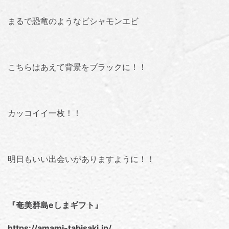
まるで恐竜のようなビシャモンエビ
こちらはあえて背景をブラックに！！
カッコイイ一枚！！
明日もいい出会いがありますように！！
『奄美群島eしまギフト』
https://amami-tabisaki.jp/