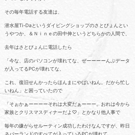
その毎年電話する友達は、
潜水屋Ti-Da
というダイビングショップのさとぴょんとい
うやつか、
＆Ｎｉｎｅ
の田中伸というどちらかの人間で、
去年はさとぴょんに電話したら
「今な、店のパソコンが壊れてな、ぜーーーーんぶデータ
が入ってるPCが壊れてな、
これ、復旧せんかったらほんまにやばいねん。だから忙し
いねん」と困っていたので
「そぉかぁーーーーそれは大変だぁーーー。おれは今から
家族とクリスマスディナーだよ♡」とかなり他人事で
毎年の嫌がらせルーティン成功したわけなんですが、昨日
ネバーランドのすべてが入っているPCが壊れて