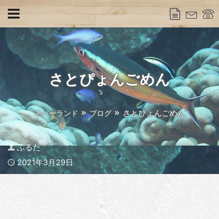
さとぴょんごめん
さとぴょんごめん
ネバーランド
ブログ
Author
ふるた
Published
2021年3月29日