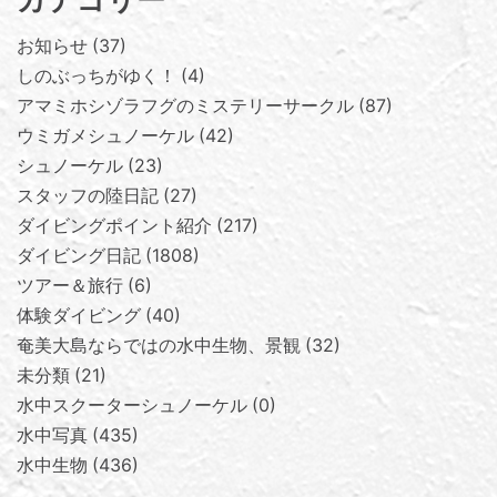
お知らせ
37
しのぶっちがゆく！
4
アマミホシゾラフグのミステリーサークル
87
ウミガメシュノーケル
42
シュノーケル
23
スタッフの陸日記
27
ダイビングポイント紹介
217
ダイビング日記
1808
ツアー＆旅行
6
体験ダイビング
40
奄美大島ならではの水中生物、景観
32
未分類
21
水中スクーターシュノーケル
0
水中写真
435
水中生物
436