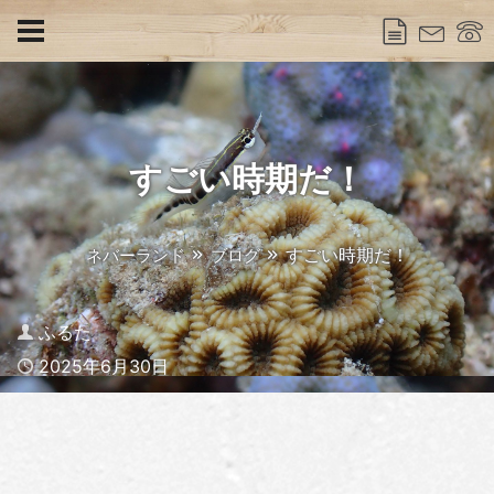
すごい時期だ！
すごい時期だ！
ネバーランド
ブログ
Author
ふるた
Published
2025年6月30日