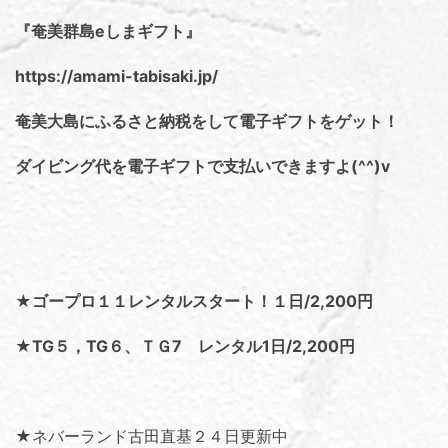
『奄美群島eしまギフト』
https://amami-tabisaki.jp/
奄美大島にふるさと納税をして電子ギフトをゲット！
ダイビング代を電子ギフトで支払いできますよ(^^)v
★ゴープロ１１レンタルスタート！１日/2,200円
★TG５，TG６、ＴＧ7 レンタル1日/2,200円
★ネバーランド古田直基２４日更新中